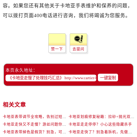
容。如果您还有其他关于卡地亚手表维护和保养的问题，
可以拨打页面400电话进行咨询，我们将竭诚为您服务。
赞一下
去提问
本页永久地址：
一键复制
相关文章
卡地亚表带调节全攻略，告别过短烦恼
卡地亚划痕修复秘籍：拉砂+抛光双工艺还原如新
卡地亚走快又不走慢？游丝问题你了解多少？
卡地亚走走停停？小心这些隐藏杀手
卡地亚表带掉色是假货？别急，可能是这些日常习惯惹的祸
卡地亚走快了？别急着拆机，先做这一步