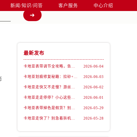
新闻/知识/问答
客户服务
中心介绍
最新发布
卡地亚表带调节全攻略，告别过短烦恼
2026-06-04
卡地亚划痕修复秘籍：拉砂+抛光双工艺还原如新
2026-06-03
影
卡地亚走快又不走慢？游丝问题你了解多少？
2026-06-02
卡地亚走走停停？小心这些隐藏杀手
2026-06-01
卡地亚表带掉色是假货？别急，可能是这些日常习惯惹的祸
2026-05-29
卡地亚走快了？别急着拆机，先做这一步
2026-05-28