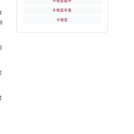
卡地亚配件
卡地亚手表
修
卡地亚
到
问
可
过