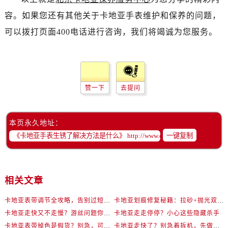
容。如果您还有其他关于卡地亚手表维护和保养的问题，
可以拨打页面400电话进行咨询，我们将竭诚为您服务。
赞一下
去提问
本页永久地址：
一键复制
相关文章
卡地亚表带调节全攻略，告别过短烦恼
卡地亚划痕修复秘籍：拉砂+抛光双工艺还原如新
卡地亚走快又不走慢？游丝问题你了解多少？
卡地亚走走停停？小心这些隐藏杀手
卡地亚表带掉色是假货？别急，可能是这些日常习惯惹的祸
卡地亚走快了？别急着拆机，先做这一步