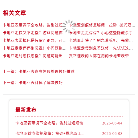
相关文章
卡地亚表带调节全攻略，告别过短烦恼
卡地亚划痕修复秘籍：拉砂+抛光双工艺还原如新
卡地亚走快又不走慢？游丝问题你了解多少？
卡地亚走走停停？小心这些隐藏杀手
卡地亚表带掉色是假货？别急，可能是这些日常习惯惹的祸
卡地亚走快了？别急着拆机，先做这一步
卡地亚走走停停别忽视！小问题拖成大修很烧钱
卡地亚走慢别急着送修！先试试这些方法
卡地亚走时忽快忽慢？问题可能出在你睡觉时！
真正懂表的人都在用的卡地亚表带调节技巧
上一篇：
卡地亚表盘有划痕处理技巧推荐
下一篇：
卡地亚表针掉了解决技巧
最新发布
卡地亚表带调节全攻略，告别过短烦恼
2026-06-04
卡地亚划痕修复秘籍：拉砂+抛光双工艺还原如新
2026-06-03