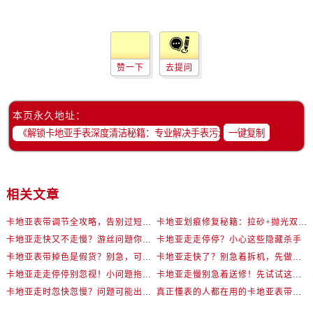
赞一下
去提问
本页永久地址：
一键复制
相关文章
卡地亚表带调节全攻略，告别过短烦恼
卡地亚划痕修复秘籍：拉砂+抛光双工艺还原如新
卡地亚走快又不走慢？游丝问题你了解多少？
卡地亚走走停停？小心这些隐藏杀手
卡地亚表带掉色是假货？别急，可能是这些日常习惯惹的祸
卡地亚走快了？别急着拆机，先做这一步
卡地亚走走停停别忽视！小问题拖成大修很烧钱
卡地亚走慢别急着送修！先试试这些方法
卡地亚走时忽快忽慢？问题可能出在你睡觉时！
真正懂表的人都在用的卡地亚表带调节技巧