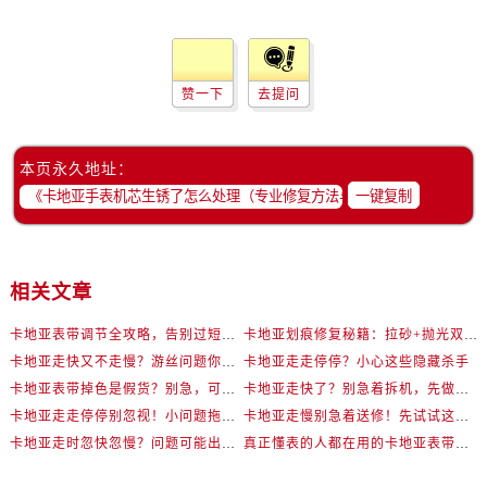
赞一下
去提问
本页永久地址：
一键复制
相关文章
卡地亚表带调节全攻略，告别过短烦恼
卡地亚划痕修复秘籍：拉砂+抛光双工艺还原如新
卡地亚走快又不走慢？游丝问题你了解多少？
卡地亚走走停停？小心这些隐藏杀手
卡地亚表带掉色是假货？别急，可能是这些日常习惯惹的祸
卡地亚走快了？别急着拆机，先做这一步
卡地亚走走停停别忽视！小问题拖成大修很烧钱
卡地亚走慢别急着送修！先试试这些方法
卡地亚走时忽快忽慢？问题可能出在你睡觉时！
真正懂表的人都在用的卡地亚表带调节技巧