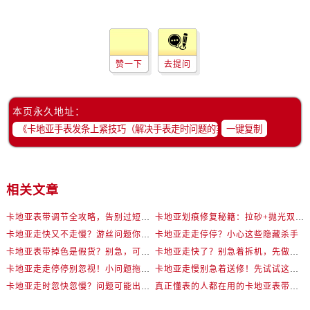
赞一下
去提问
本页永久地址：
一键复制
相关文章
卡地亚表带调节全攻略，告别过短烦恼
卡地亚划痕修复秘籍：拉砂+抛光双工艺还原如新
卡地亚走快又不走慢？游丝问题你了解多少？
卡地亚走走停停？小心这些隐藏杀手
卡地亚表带掉色是假货？别急，可能是这些日常习惯惹的祸
卡地亚走快了？别急着拆机，先做这一步
卡地亚走走停停别忽视！小问题拖成大修很烧钱
卡地亚走慢别急着送修！先试试这些方法
卡地亚走时忽快忽慢？问题可能出在你睡觉时！
真正懂表的人都在用的卡地亚表带调节技巧